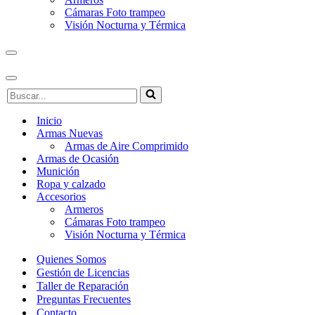
Cámaras Foto trampeo
Visión Nocturna y Térmica
Menú
de
navegación
Menú
Buscar...
de
navegación
Inicio
Armas Nuevas
Armas de Aire Comprimido
Armas de Ocasión
Munición
Ropa y calzado
Accesorios
Armeros
Cámaras Foto trampeo
Visión Nocturna y Térmica
Quienes Somos
Gestión de Licencias
Taller de Reparación
Preguntas Frecuentes
Contacto