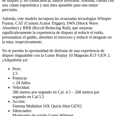
de disparo y, en consecuencia, mayor diversión. Además, cuenta con
una culata ergonómica y una mira ajustable para una mejor
precisión.
Además, este modelo incorpora las avanzadas tecnologías Whisper
Fusion, CAT (Custom Action Trigger), SWA (Shock Wave
Absorber) y RRR (Recoil Reducing Rail), que mejoran
significativamente la experiencia de disparo al reducir el ruido,
personalizar el gatillo, absorber el retroceso y reducir el desgaste en
la mira, respectivamente.
No te pierdas la oportunidad de disfrutar de una experiencia de
disparo inigualable con la Gamo Replay 10 Magnum IGT GEN 2.
¡Adquiérela ya!
Peso:
2.5
Potencia:
≤ 24 Julios
Velocidad:
386 metros por segundo en Cal. 4.5 – 268 metros por
segundo en Cal 5.5
Acción:
Sistema Multishot 10X Quick-Shot GEN2
Silenciador:
Moderador de sonido Gamo Whisper