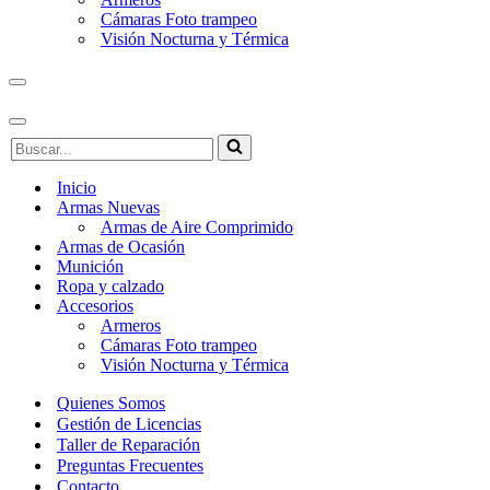
Cámaras Foto trampeo
Visión Nocturna y Térmica
Menú
de
navegación
Menú
Buscar...
de
navegación
Inicio
Armas Nuevas
Armas de Aire Comprimido
Armas de Ocasión
Munición
Ropa y calzado
Accesorios
Armeros
Cámaras Foto trampeo
Visión Nocturna y Térmica
Quienes Somos
Gestión de Licencias
Taller de Reparación
Preguntas Frecuentes
Contacto