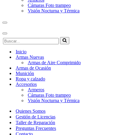
Cámaras Foto trampeo
Visión Nocturna y Térmica
Menú
de
navegación
Menú
Buscar...
de
navegación
Inicio
Armas Nuevas
Armas de Aire Comprimido
Armas de Ocasión
Munición
Ropa y calzado
Accesorios
Armeros
Cámaras Foto trampeo
Visión Nocturna y Térmica
Quienes Somos
Gestión de Licencias
Taller de Reparación
Preguntas Frecuentes
Contacto