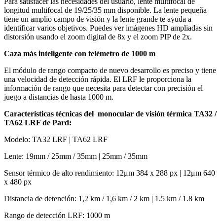
Para satisfacer las necesidades del usuario, lente multifocal de
longitud multifocal de 19/25/35 mm disponible. La lente pequeña
tiene un amplio campo de visión y la lente grande te ayuda a
identificar varios objetivos. Puedes ver imágenes HD ampliadas sin
distorsión usando el zoom digital de 8x y el zoom PIP de 2x.
Caza más inteligente con telémetro de 1000 m
El módulo de rango compacto de nuevo desarrollo es preciso y tiene
una velocidad de detección rápida. El LRF le proporciona la
información de rango que necesita para detectar con precisión el
juego a distancias de hasta 1000 m.
Características técnicas del
monocular de visión térmica TA32 /
TA62 LRF de Pard:
Modelo: TA32 LRF | TA62 LRF
Lente: 19mm / 25mm / 35mm | 25mm / 35mm
Sensor térmico de alto rendimiento: 12μm 384 x 288 px | 12μm 640
x 480 px
Distancia de detención: 1,2 km / 1,6 km / 2 km | 1.5 km / 1.8 km
Rango de detección LRF: 1000 m