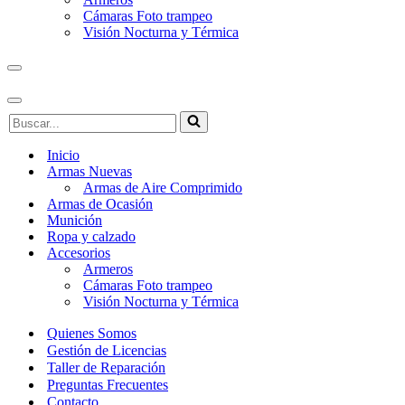
Cámaras Foto trampeo
Visión Nocturna y Térmica
Menú
de
navegación
Menú
Buscar...
de
navegación
Inicio
Armas Nuevas
Armas de Aire Comprimido
Armas de Ocasión
Munición
Ropa y calzado
Accesorios
Armeros
Cámaras Foto trampeo
Visión Nocturna y Térmica
Quienes Somos
Gestión de Licencias
Taller de Reparación
Preguntas Frecuentes
Contacto