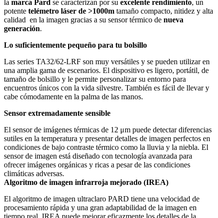
la
marca Pard
se caracterizan por su
excelente rendimiento
, un
potente
telémetro láser de >1000m
tamaño compacto, nitidez y alta
calidad
en la imagen gracias a su sensor térmico de
nueva
generación
.
Lo suficientemente pequeño para tu bolsillo
Las series TA32/62-LRF son muy versátiles y se pueden utilizar en
una amplia gama de escenarios. El dispositivo es ligero, portátil, de
tamaño de bolsillo y le permite personalizar su entorno para
encuentros únicos con la vida silvestre. También es fácil de llevar y
cabe cómodamente en la palma de las manos.
Sensor extremadamente sensible
El sensor de imágenes térmicas de 12 μm puede detectar diferencias
sutiles en la temperatura y presentar detalles de imagen perfectos en
condiciones de bajo contraste térmico como la lluvia y la niebla. El
sensor de imagen está diseñado con tecnología avanzada para
ofrecer imágenes orgánicas y ricas a pesar de las condiciones
climáticas adversas.
Algoritmo de imagen infrarroja mejorado (IREA)
El algoritmo de imagen ultraclaro PARD tiene una velocidad de
procesamiento rápida y una gran adaptabilidad de la imagen en
tiempo real. IREA puede mejorar eficazmente los detalles de la