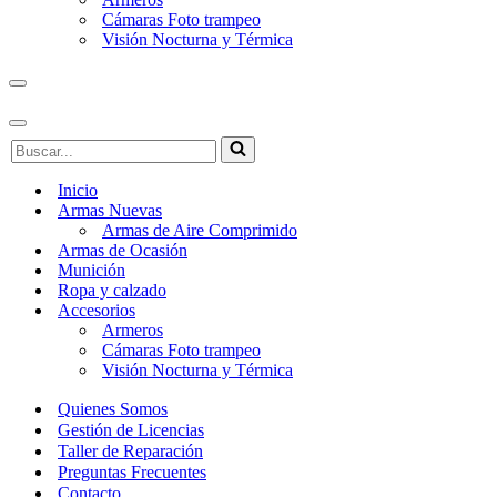
Cámaras Foto trampeo
Visión Nocturna y Térmica
Menú
de
navegación
Menú
Buscar...
de
navegación
Inicio
Armas Nuevas
Armas de Aire Comprimido
Armas de Ocasión
Munición
Ropa y calzado
Accesorios
Armeros
Cámaras Foto trampeo
Visión Nocturna y Térmica
Quienes Somos
Gestión de Licencias
Taller de Reparación
Preguntas Frecuentes
Contacto