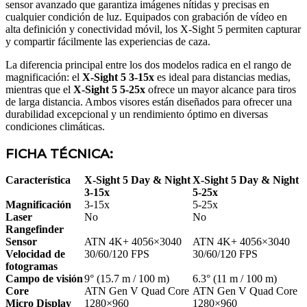
sensor avanzado que garantiza imágenes nítidas y precisas en
cualquier condición de luz. Equipados con grabación de vídeo en
alta definición y conectividad móvil, los X-Sight 5 permiten capturar
y compartir fácilmente las experiencias de caza.
La diferencia principal entre los dos modelos radica en el rango de
magnificación: el
X-Sight 5 3-15x
es ideal para distancias medias,
mientras que el
X-Sight 5 5-25x
ofrece un mayor alcance para tiros
de larga distancia. Ambos visores están diseñados para ofrecer una
durabilidad excepcional y un rendimiento óptimo en diversas
condiciones climáticas.
FICHA TÉCNICA:
Característica
X-Sight 5 Day & Night
X-Sight 5 Day & Night
3-15x
5-25x
Magnificación
3-15x
5-25x
Laser
No
No
Rangefinder
Sensor
ATN 4K+ 4056×3040
ATN 4K+ 4056×3040
Velocidad de
30/60/120 FPS
30/60/120 FPS
fotogramas
Campo de visión
9° (15.7 m / 100 m)
6.3° (11 m / 100 m)
Core
ATN Gen V Quad Core
ATN Gen V Quad Core
Micro Display
1280×960
1280×960