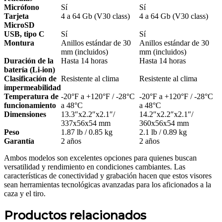
Micrófono
Sí
Sí
Tarjeta
4 a 64 Gb (V30 class)
4 a 64 Gb (V30 class)
MicroSD
USB, tipo C
Sí
Sí
Montura
Anillos estándar de 30
Anillos estándar de 30
mm (incluidos)
mm (incluidos)
Duración de la
Hasta 14 horas
Hasta 14 horas
batería (Li-ion)
Clasificación de
Resistente al clima
Resistente al clima
impermeabilidad
Temperatura de
-20°F a +120°F / -28°C
-20°F a +120°F / -28°C
funcionamiento
a 48°C
a 48°C
Dimensiones
13.3″x2.2″x2.1″/
14.2″x2.2″x2.1″/
337x56x54 mm
360x56x54 mm
Peso
1.87 lb / 0.85 kg
2.1 lb / 0.89 kg
Garantía
2 años
2 años
Ambos modelos son excelentes opciones para quienes buscan
versatilidad y rendimiento en condiciones cambiantes. Las
características de conectividad y grabación hacen que estos visores
sean herramientas tecnológicas avanzadas para los aficionados a la
caza y el tiro.
Productos relacionados