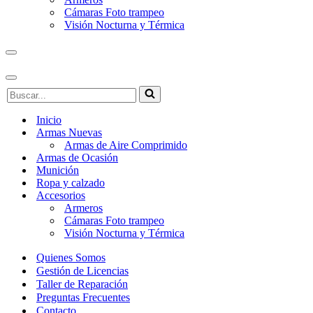
Cámaras Foto trampeo
Visión Nocturna y Térmica
Menú
de
navegación
Menú
Buscar...
de
navegación
Inicio
Armas Nuevas
Armas de Aire Comprimido
Armas de Ocasión
Munición
Ropa y calzado
Accesorios
Armeros
Cámaras Foto trampeo
Visión Nocturna y Térmica
Quienes Somos
Gestión de Licencias
Taller de Reparación
Preguntas Frecuentes
Contacto