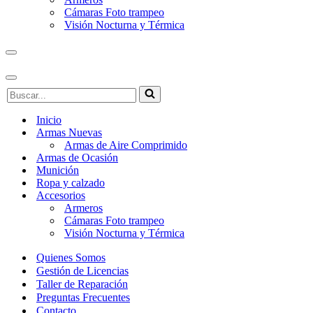
Cámaras Foto trampeo
Visión Nocturna y Térmica
Menú
de
navegación
Menú
Buscar...
de
navegación
Inicio
Armas Nuevas
Armas de Aire Comprimido
Armas de Ocasión
Munición
Ropa y calzado
Accesorios
Armeros
Cámaras Foto trampeo
Visión Nocturna y Térmica
Quienes Somos
Gestión de Licencias
Taller de Reparación
Preguntas Frecuentes
Contacto