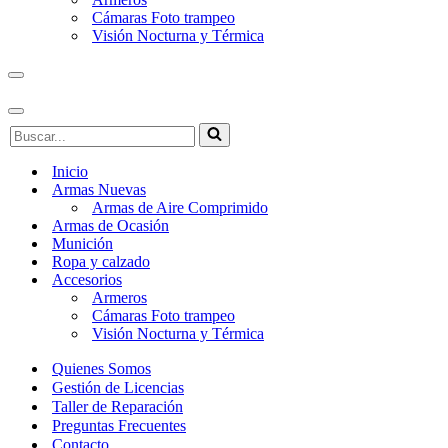
Cámaras Foto trampeo
Visión Nocturna y Térmica
Menú
de
navegación
Menú
Buscar...
de
navegación
Inicio
Armas Nuevas
Armas de Aire Comprimido
Armas de Ocasión
Munición
Ropa y calzado
Accesorios
Armeros
Cámaras Foto trampeo
Visión Nocturna y Térmica
Quienes Somos
Gestión de Licencias
Taller de Reparación
Preguntas Frecuentes
Contacto