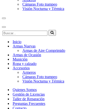
Cámaras Foto trampeo
Visión Nocturna y Térmica
Menú
de
navegación
Menú
Buscar...
de
navegación
Inicio
Armas Nuevas
Armas de Aire Comprimido
Armas de Ocasión
Munición
Ropa y calzado
Accesorios
Armeros
Cámaras Foto trampeo
Visión Nocturna y Térmica
Quienes Somos
Gestión de Licencias
Taller de Reparación
Preguntas Frecuentes
Contacto