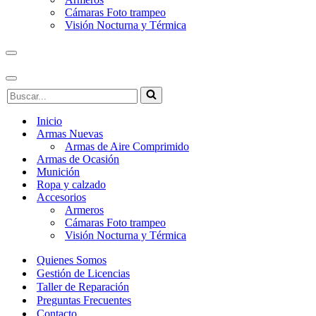
Cámaras Foto trampeo
Visión Nocturna y Térmica
Menú
de
navegación
Menú
Buscar...
de
navegación
Inicio
Armas Nuevas
Armas de Aire Comprimido
Armas de Ocasión
Munición
Ropa y calzado
Accesorios
Armeros
Cámaras Foto trampeo
Visión Nocturna y Térmica
Quienes Somos
Gestión de Licencias
Taller de Reparación
Preguntas Frecuentes
Contacto