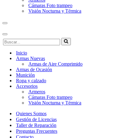
Cámaras Foto trampeo
Visión Nocturna y Térmica
Menú
de
navegación
Menú
Buscar...
de
navegación
Inicio
Armas Nuevas
Armas de Aire Comprimido
Armas de Ocasión
Munición
Ropa y calzado
Accesorios
Armeros
Cámaras Foto trampeo
Visión Nocturna y Térmica
Quienes Somos
Gestión de Licencias
Taller de Reparación
Preguntas Frecuentes
Contacto