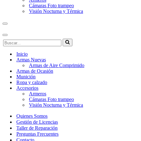
Cámaras Foto trampeo
Visión Nocturna y Térmica
Menú
de
navegación
Menú
Buscar...
de
navegación
Inicio
Armas Nuevas
Armas de Aire Comprimido
Armas de Ocasión
Munición
Ropa y calzado
Accesorios
Armeros
Cámaras Foto trampeo
Visión Nocturna y Térmica
Quienes Somos
Gestión de Licencias
Taller de Reparación
Preguntas Frecuentes
Contacto