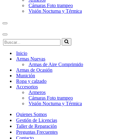
Cámaras Foto trampeo
Visión Nocturna y Térmica
Menú
de
navegación
Menú
Buscar...
de
navegación
Inicio
Armas Nuevas
Armas de Aire Comprimido
Armas de Ocasión
Munición
Ropa y calzado
Accesorios
Armeros
Cámaras Foto trampeo
Visión Nocturna y Térmica
Quienes Somos
Gestión de Licencias
Taller de Reparación
Preguntas Frecuentes
Contacto