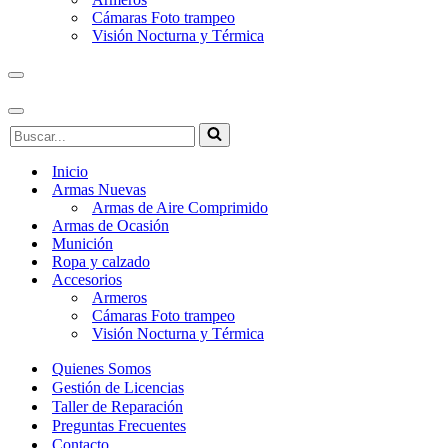
Cámaras Foto trampeo
Visión Nocturna y Térmica
Menú
de
navegación
Menú
Buscar...
de
navegación
Inicio
Armas Nuevas
Armas de Aire Comprimido
Armas de Ocasión
Munición
Ropa y calzado
Accesorios
Armeros
Cámaras Foto trampeo
Visión Nocturna y Térmica
Quienes Somos
Gestión de Licencias
Taller de Reparación
Preguntas Frecuentes
Contacto